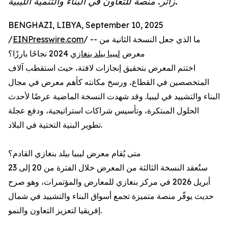
زائر. منصة للتعاون في البناء والتنمية الليبية.
BENGHAZI, LIBYA, September 10, 2025
/
EINPresswire.com
/ -- ما الذي جعل النسخة الثانية من
معرض
ليبيا بيلد بنغازي
2024 نجاحًا بارزًا؟
اختتم المعرض بتحقيق إنجازات لافتة، حيث استقطب آلاف
المتخصصين في القطاع، ورسخ مكانته كأهم معرض في مجال
البناء والتشييد في ليبيا. وقد شهدت النسخة الماضية عرضًا لأحدث
الحلول المبتكرة، وتأسيس شراكات استراتيجية، ودفع عجلة
تطوير البنية التحتية في البلاد.
متى يُقام معرض ليبيا بيلد بنغازي القادم؟
ستُعقد النسخة الثالثة من المعرض خلال الفترة من 20 إلى 23
أبريل 2026 في مركز بنغازي للمعارض والمؤتمرات، وهو صرح
حديث يوفّر منصة متميزة تجمع أسواق البناء والتشييد في شمال
إفريقيا لتعزيز التعاون والنمو.