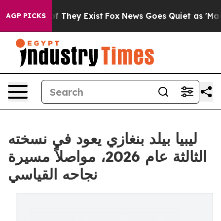
s no Proof They Exist
Fox News Goes Quiet as 'Maga Me
AGP PICKS
ليبيا بيلد بنغازي يعود في نسخته
الثالثة عام 2026، مواصلاً مسيرة
نجاحه القياسي