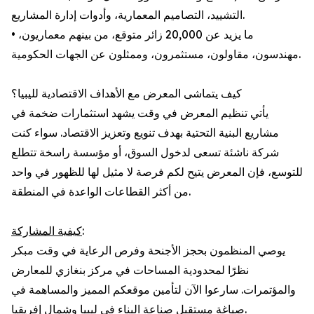
التشييد، التصاميم المعمارية، وأدوات إدارة المشاريع.
• ما يزيد عن 20,000 زائر متوقع، من بينهم معماريون،
مهندسون، مقاولون، مستثمرون، وممثلون عن الجهات الحكومية.
كيف يتماشى المعرض مع الأهداف الاقتصادية لليبيا؟
يأتي تنظيم المعرض في وقت يشهد استثمارات ضخمة في
مشاريع البنية التحتية بهدف تنويع وتعزيز الاقتصاد. سواء كنت
شركة ناشئة تسعى لدخول السوق، أو مؤسسة راسخة تتطلع
للتوسع، فإن المعرض يتيح لكم فرصة لا مثيل لها للظهور في واحد
من أكثر القطاعات الواعدة في المنطقة.
كيفية المشاركة
:
يوصي المنظمون بحجز الأجنحة وفرص الرعاية في وقت مبكر
نظرًا لمحدودية المساحات في مركز بنغازي للمعارض
والمؤتمرات. سارعوا الآن لتأمين موقعكم المميز والمساهمة في
صياغة مستقبل صناعة البناء في ليبيا وشمال إفريقيا.